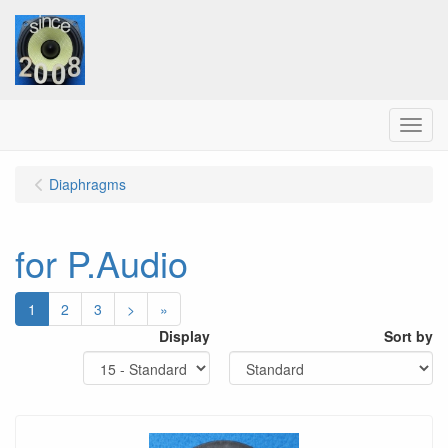
Menu
Diaphragms
for P.Audio
1
2
3
>
»
Display
Sort by