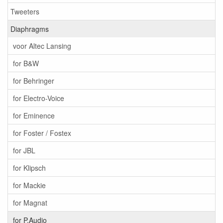
Tweeters
Diaphragms
voor Altec Lansing
for B&W
for Behringer
for Electro-Voice
for Eminence
for Foster / Fostex
for JBL
for Klipsch
for Mackie
for Magnat
for P.Audio