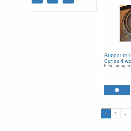
Rubber ran
Series 4 wo
Foto: na repar
1
2
>