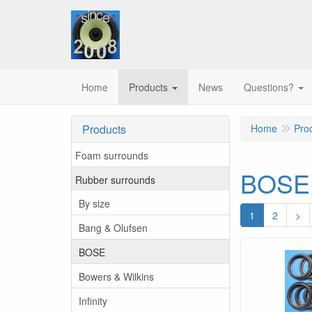
Home
Products
News
Questions?
Products
Home
Pro
Foam surrounds
BOSE
Rubber surrounds
By size
1
2
>
Bang & Olufsen
BOSE
Bowers & Wilkins
Infinity