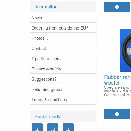
Information
News
Ordering from outside the EU?
Photos...
Contact
Tips from users
Privacy & safety
Rubber ran
Suggestions?
woofer
Speciale rand
Returning goods
woofers - duu
Ook beschikba
Terms & conditions
Social media