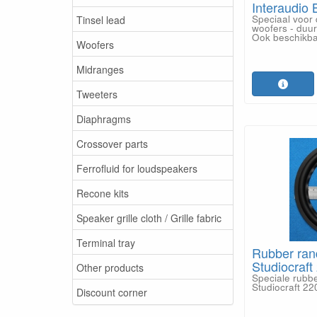
Interaudio 
Speciaal voor 
Tinsel lead
woofers - duu
Ook beschikba
Woofers
Midranges
Tweeters
Diaphragms
Crossover parts
Ferrofluid for loudspeakers
Recone kits
Speaker grille cloth / Grille fabric
Terminal tray
Rubber ran
Studiocraft
Other products
Speciale rubb
Studiocraft 22
Discount corner