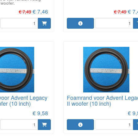
 woofer.
€ 7,46
€ 7
€ 7,49
€ 7,49
oor Advent Legacy
Foamrand voor Advent Lega
er (10 inch)
II woofer (10 inch)
€ 9,58
€ 9