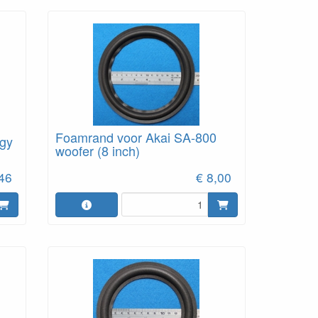
Foamrand voor Akai SA-800
igy
woofer (8 inch)
,46
€ 8,00