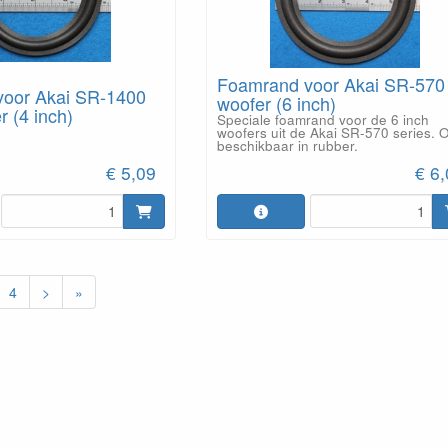
Foamrand voor Akai SR-570
oor Akai SR-1400
woofer (6 inch)
 (4 inch)
Speciale foamrand voor de 6 inch
woofers uit de Akai SR-570 series. 
beschikbaar in rubber.
€ 5,09
€ 6
4
>
»