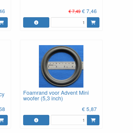
,46
€ 7,46
€ 7,49
Foamrand voor Advent Mini
cy
woofer (5,3 inch)
,58
€ 5,87