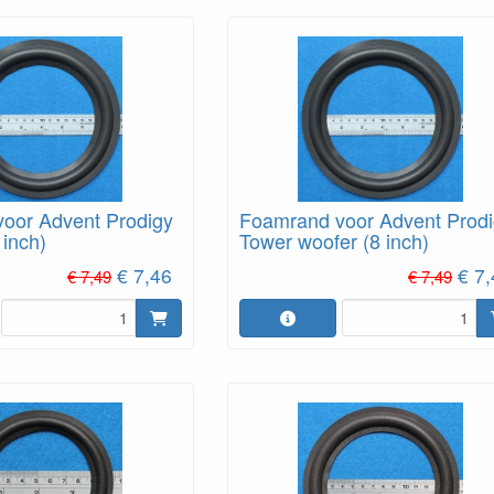
oor Advent Prodigy
Foamrand voor Advent Prod
 inch)
Tower woofer (8 inch)
€ 7,46
€ 7
€ 7,49
€ 7,49