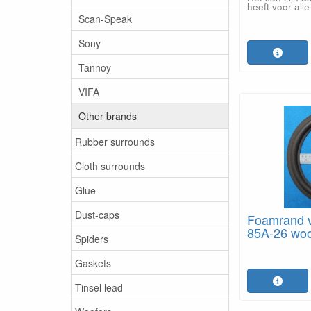
heeft voor alle
Scan-Speak
Sony
Tannoy
VIFA
Other brands
Rubber surrounds
Cloth surrounds
Glue
Dust-caps
Foamrand v
85A-26 woof
Spiders
Gaskets
Tinsel lead