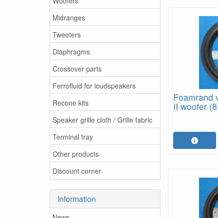
Woofers
Midranges
Tweeters
Diaphragms
Crossover parts
Ferrofluid for loudspeakers
Foamrand v
Recone kits
II woofer (8
Speaker grille cloth / Grille fabric
Terminal tray
Other products
Discount corner
Information
News