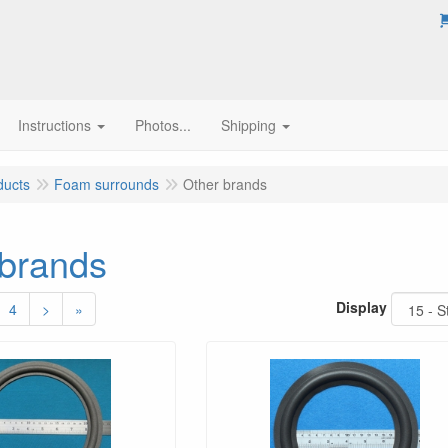
Instructions
Photos...
Shipping
ducts
Foam surrounds
Other brands
 brands
Display
4
>
»