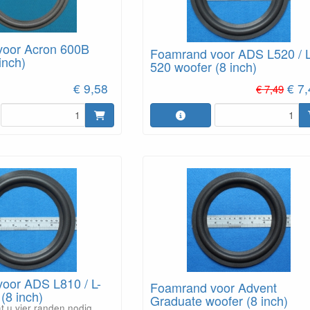
voor Acron 600B
Foamrand voor ADS L520 / L
inch)
520 woofer (8 inch)
€ 9,58
€ 7
€ 7,49
oor ADS L810 / L-
Foamrand voor Advent
(8 inch)
Graduate woofer (8 inch)
at u vier randen nodig