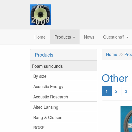
Home
Products
News
Questions?
Products
Home
Pro
Foam surrounds
Other
By size
Acoustic Energy
1
2
3
Acoustic Research
Altec Lansing
Bang & Olufsen
BOSE