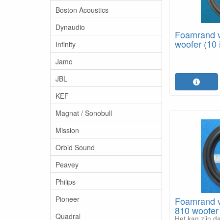
Boston Acoustics
Dynaudio
Foamrand 
woofer (10 
Infinity
Jamo
JBL
KEF
Magnat / Sonobull
Mission
Orbid Sound
Peavey
Philips
Pioneer
Foamrand v
810 woofer 
Quadral
Het kan zijn d