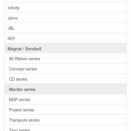
Infinity
Jamo
JBL
KEF
Magnat / Sonobull
All Ribbon series
Concept series
CD series
Monitor series
MSP series
Project series
Transpuls series
Zero series