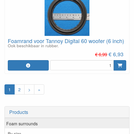
Foamrand voor Tannoy Digital 60 woofer (6 inch)
Ook beschikbaar in rubber.
€ 6,93
€ 6,99
1
2
>
»
Products
Foam surrounds
By size