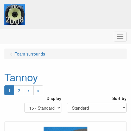
Menu
Foam surrounds
Tannoy
1
2
>
»
Display
Sort by