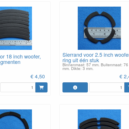
Sierrand voor 2.5 inch woofe
or 18 inch woofer,
ring uit één stuk
segmenten
Binnenmaat: 57 mm. Buitenmaat: 76
mm. Dikte: 3 mm.
€ 4,50
€ 2