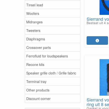
Tinsel lead
Woofers
Sierrand vo
Midranges
Bestaat uit 4
Tweeters
Diaphragms
Crossover parts
Ferrofluid for loudspeakers
Recone kits
Speaker grille cloth / Grille fabric
Terminal tray
Other products
Discount corner
Sierrand vo
ring uit 8 
Gasket is voor