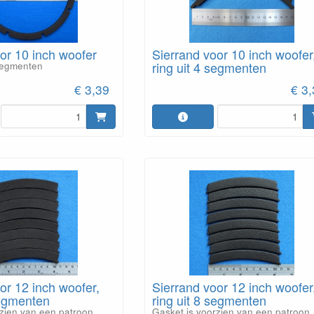
or 10 inch woofer
Sierrand voor 10 inch woofer
ring uit 4 segmenten
 segmenten
€ 3,39
€ 3
or 12 inch woofer,
Sierrand voor 12 inch woofer
segmenten
ring uit 8 segmenten
zien van een patroon.
Gasket is voorzien van een patroon.