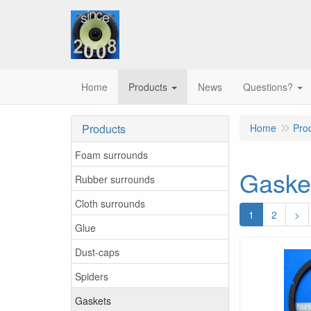
Home
Products
News
Questions?
Products
Home
Pro
Foam surrounds
Gaske
Rubber surrounds
Cloth surrounds
1
2
>
Glue
Dust-caps
Spiders
Gaskets