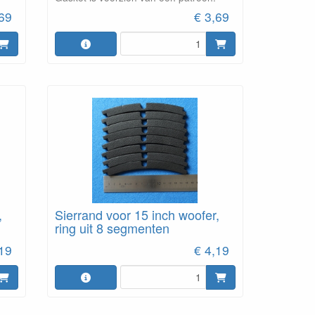
,69
€ 3,69
,
Sierrand voor 15 inch woofer,
ring uit 8 segmenten
,19
€ 4,19