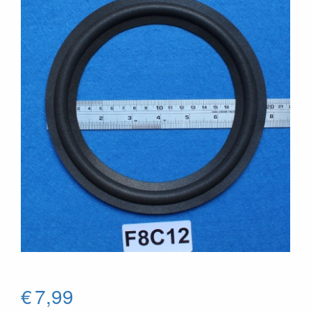
€
7,99