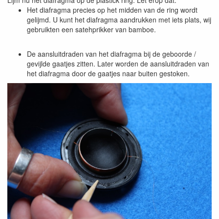
Lijm nu het diafragma op de plastick ring. Let erop dat:
Het diafragma precies op het midden van de ring wordt
gelijmd. U kunt het diafragma aandrukken met iets plats, wij
gebruikten een satehprikker van bamboe.
De aansluitdraden van het diafragma bij de geboorde /
gevijlde gaatjes zitten. Later worden de aansluitdraden van
het diafragma door de gaatjes naar buiten gestoken.