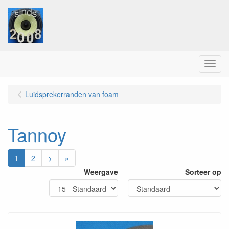
Menu
Luidsprekerranden van foam
Tannoy
1
2
>
»
Weergave
Sorteer op