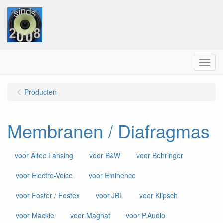
Menu
Producten
Membranen / Diafragmas
voor Altec Lansing
voor B&W
voor Behringer
voor Electro-Voice
voor Eminence
voor Foster / Fostex
voor JBL
voor Klipsch
voor Mackie
voor Magnat
voor P.Audio