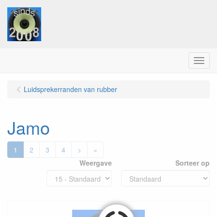
Menu
Luidsprekerranden van rubber
Jamo
1
2
3
4
>
»
Weergave
Sorteer op