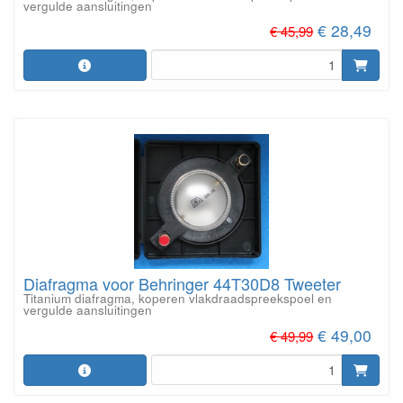
vergulde aansluitingen
€ 28,49
€ 45,99
Diafragma voor Behringer 44T30D8 Tweeter
Titanium diafragma, koperen vlakdraadspreekspoel en
vergulde aansluitingen
€ 49,00
€ 49,99