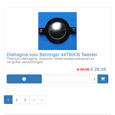
Diafragma voor Behringer 44T60C8 Tweeter
Titanium diafragma, koperen vlakdraadspreekspoel en
vergulde aansluitingen
€ 28,49
€ 45,99
1
2
3
>
»