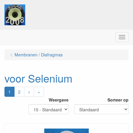
Menu
Membranen / Diafragmas
voor Selenium
1
2
>
»
Weergave
Sorteer op