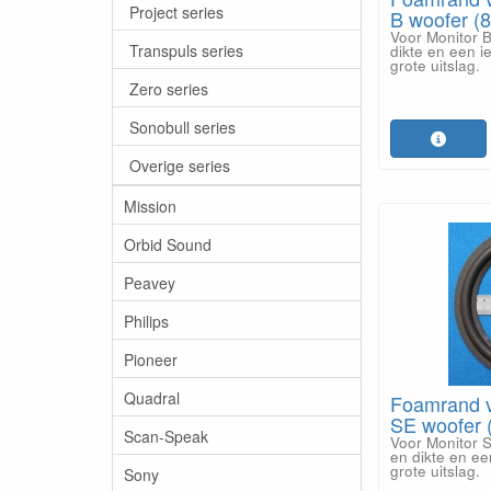
Project series
B woofer (8
Voor Monitor B
Transpuls series
dikte en een i
grote uitslag.
Zero series
Sonobull series
Overige series
Mission
Orbid Sound
Peavey
Philips
Pioneer
Quadral
Foamrand v
SE woofer (
Scan-Speak
Voor Monitor S
en dikte en ee
grote uitslag.
Sony