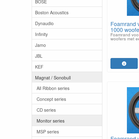
BOSE
Boston Acoustics
Foamrand v
Dynaudio
1000 woofer
Infinity
Foamrand voo
woofers met e
Jamo
JBL
KEF
Magnat / Sonobull
All Ribbon series
Concept series
CD series
Monitor series
MSP series
Foamrand v