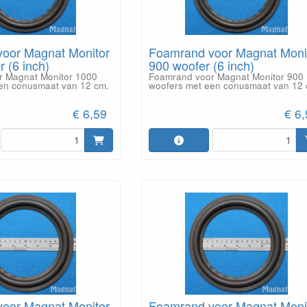
oor Magnat Monitor
Foamrand voor Magnat Moni
 (6 inch)
900 woofer (6 inch)
r Magnat Monitor 1000
Foamrand voor Magnat Monitor 900
en conusmaat van 12 cm.
woofers met een conusmaat van 12 
€ 6,59
€ 6
oor Magnat Monitor
Foamrand voor Magnat Moni