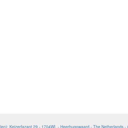
halen): Keizerfazant 29 - 1704WL - Heerhugowaard - The Netherlands 