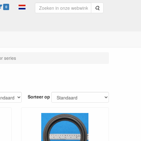
0
Zoeken
r series
Sorteer op