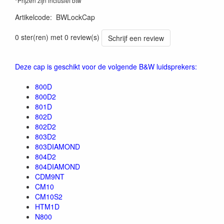
*Prijzen zijn inclusief btw
Artikelcode
:
BWLockCap
0 ster(ren) met 0 review(s)
Schrijf een review
Deze cap is geschikt voor de volgende B&W luidsprekers:
800D
800D2
801D
802D
802D2
803D2
803DIAMOND
804D2
804DIAMOND
CDM9NT
CM10
CM10S2
HTM1D
N800