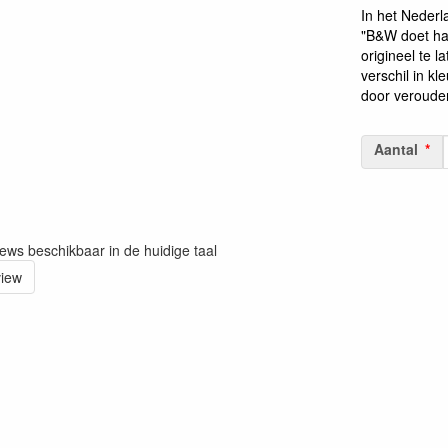
In het Nederl
"B&W doet haa
origineel te l
verschil in kl
door verouder
Aantal
iews beschikbaar in de huidige taal
view