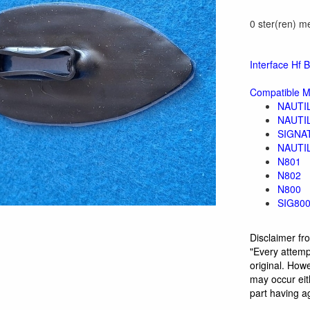
0 ster(ren) m
Interface Hf 
Compatible M
NAUTI
NAUTI
SIGNA
NAUTI
N801
N802
N800
SIG80
Disclaimer f
"Every attemp
original. Howe
may occur eith
part having a