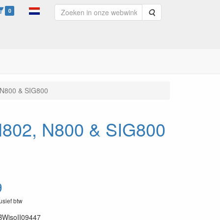
0
Zoeken
, N800 & SIG800
 N802, N800 & SIG800
9
lusief btw
BWisoII09447