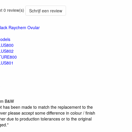
et 0 review(s)
Schrijf een review
Black Raychem Ovular
odels
LUS800
LUS802
TURE800
LUS801
0
rom B&W
t has been made to match the replacement to the
ver please accept some difference in colour / finish
er due to production tolerances or to the original
ged."