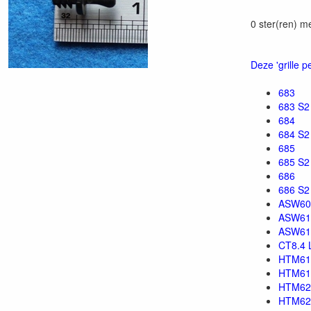
0 ster(ren) m
Deze 'grille 
683
683 S2
684
684 S2
685
685 S2
686
686 S2
ASW60
ASW61
ASW61
CT8.4 
HTM61
HTM61
HTM62
HTM62