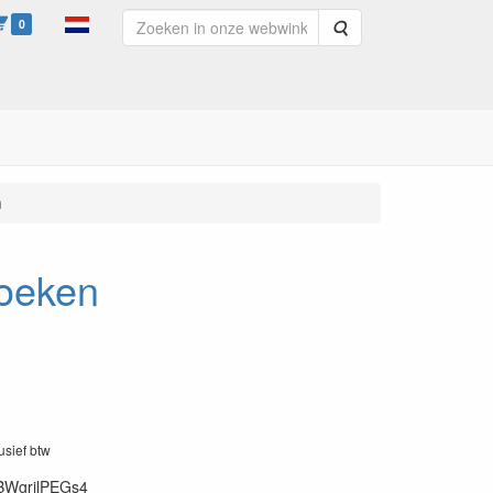
0
Zoeken
n
doeken
lusief btw
BWgrilPEGs4