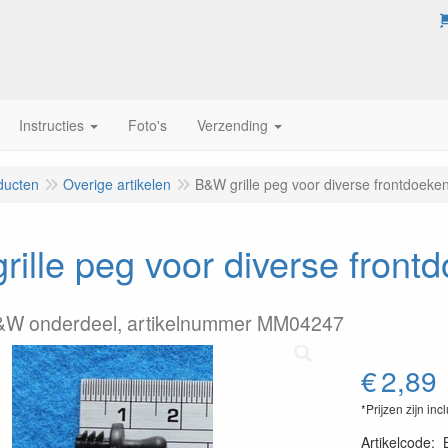
Instructies
Foto's
Verzending
ducten
Overige artikelen
B&W grille peg voor diverse frontdoeke
ille peg voor diverse front
B&W onderdeel, artikelnummer MM04247
€
2,89
*Prijzen zijn inc
Artikelcode
: