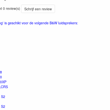
et 0 review(s)
Schrijf een review
peg' is geschikt voor de volgende B&W luidsprekers:
8
0
0XP
LCRS
 S2
 S2