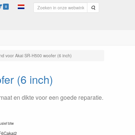
0
Zoeken
d voor Akai SR-H500 woofer (6 inch)
er (6 inch)
maat en dikte voor een goede reparatie.
lusief btw
F6Cakai2