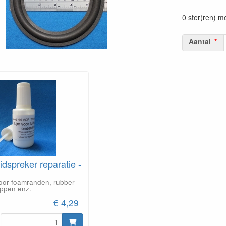
0 ster(ren) m
Aantal
idspreker reparatie -
voor foamranden, rubber
appen enz.
€ 4,29