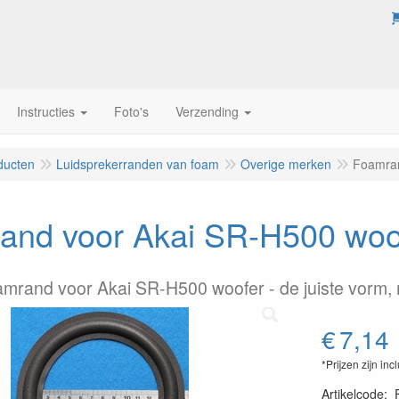
Instructies
Foto's
Verzending
ducten
Luidsprekerranden van foam
Overige merken
Foamran
and voor Akai SR-H500 woof
amrand voor Akai SR-H500 woofer - de juiste vorm, 
€
7,14
*Prijzen zijn inc
Artikelcode
: