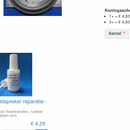
Kortingssc
1+ = € 4,83
3+ = € 4,60
Aantal
idspreker reparatie -
voor foamranden, rubber
appen enz.
€ 4,29