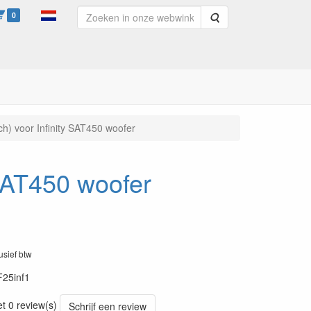
0
Zoeken
h) voor Infinity SAT450 woofer
 SAT450 woofer
lusief btw
F25inf1
et 0 review(s)
Schrijf een review