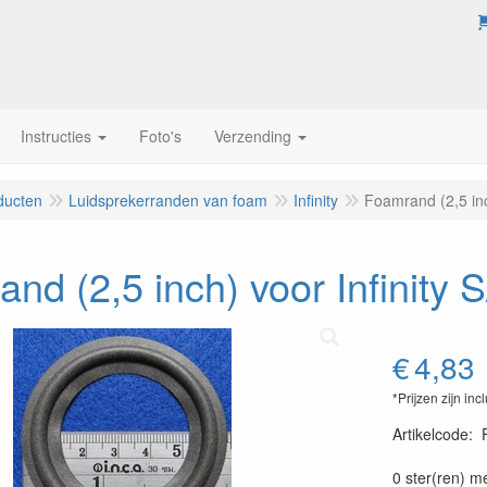
Instructies
Foto's
Verzending
ducten
Luidsprekerranden van foam
Infinity
Foamrand (2,5 inc
nd (2,5 inch) voor Infinity
€
4,83
*Prijzen zijn inc
Artikelcode
:
0 ster(ren) m