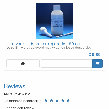
Lijm voor luidspreker reparatie - 50 cc
Deze lijm wordt geleverd met kwast en losse doseerdop
€ 9,69
Reviews
Aantal reviews:
2
review.stars
☆
☆
☆
☆
☆
Gemiddelde beoordeling:
Schrijf een review