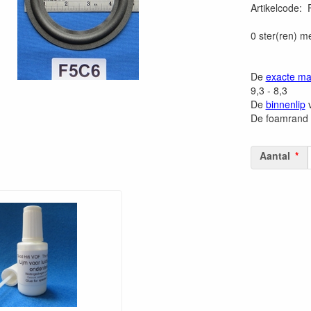
Artikelcode
:
0 ster(ren) m
De
exacte ma
9,3 - 8,3
De
binnenlip
v
De foamrand 
Aantal