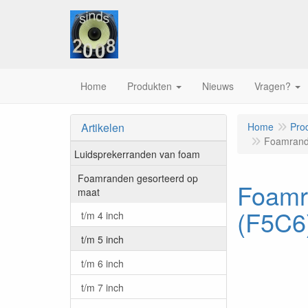
Home
Produkten
Nieuws
Vragen?
Artikelen
Home
Pro
Foamrand 
Luidsprekerranden van foam
Foamranden gesorteerd op
Foamr
maat
(F5C6
t/m 4 inch
t/m 5 inch
t/m 6 inch
t/m 7 inch