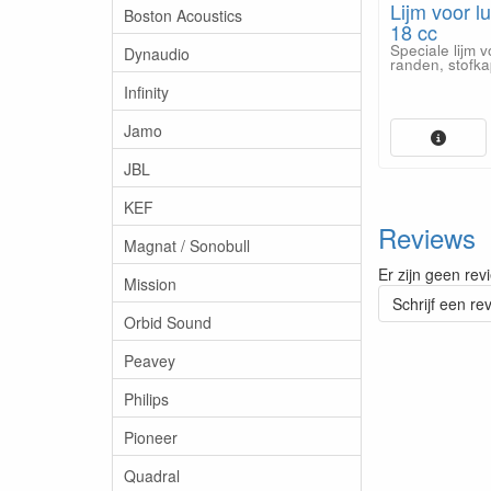
Lijm voor lu
Boston Acoustics
18 cc
Speciale lijm 
Dynaudio
randen, stofk
Infinity
Jamo
JBL
KEF
Reviews
Magnat / Sonobull
Er zijn geen rev
Mission
Schrijf een re
Orbid Sound
Peavey
Philips
Pioneer
Quadral