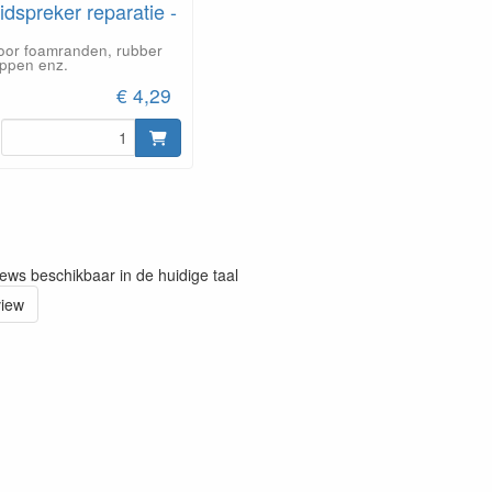
idspreker reparatie -
voor foamranden, rubber
appen enz.
€ 4,29
iews beschikbaar in de huidige taal
view