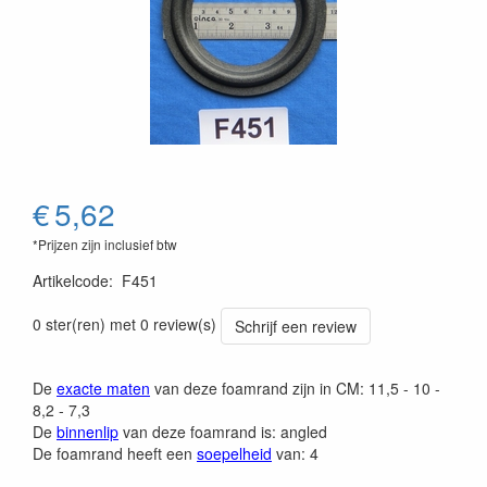
€
5,62
*Prijzen zijn inclusief btw
Artikelcode
:
F451
0 ster(ren) met 0 review(s)
Schrijf een review
De
exacte maten
van deze foamrand zijn in CM: 11,5 - 10 -
8,2 - 7,3
De
binnenlip
van deze foamrand is: angled
De foamrand heeft een
soepelheid
van: 4