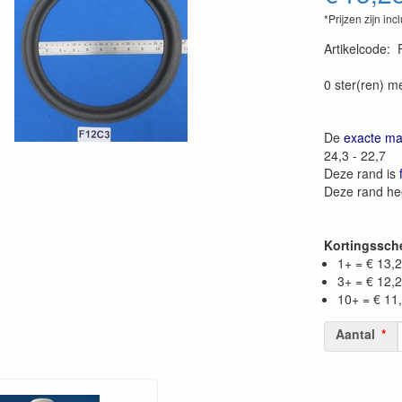
*Prijzen zijn inc
Artikelcode
:
0 ster(ren) m
De
exacte ma
24,3 - 22,7
Deze rand is
Deze rand he
Kortingssc
1+ = € 13,
3+ = € 12,
10+ = € 11
Aantal