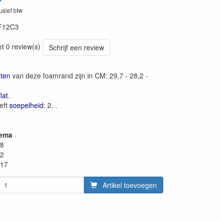
lusief btw
F12C3
et 0 review(s)
Schrijf een review
ten
van deze foamrand zijn in CM: 29,7 - 28,2 -
flat
.
eft
soepelheid
: 2. .
hema
28
22
,17
Artikel toevoegen