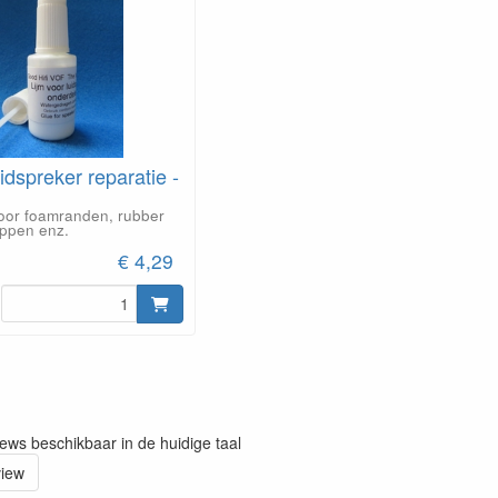
idspreker reparatie -
voor foamranden, rubber
appen enz.
€ 4,29
iews beschikbaar in de huidige taal
view