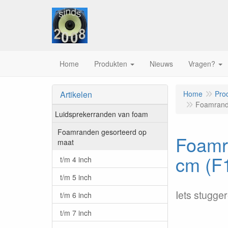
Home
Produkten
Nieuws
Vragen?
Artikelen
Home
Pro
Foamrand 
Luidsprekerranden van foam
Foamranden gesorteerd op
Foamr
maat
cm (F
t/m 4 inch
t/m 5 inch
Iets stugge
t/m 6 inch
t/m 7 inch