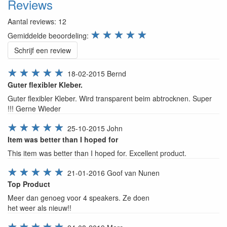
Reviews
Aantal reviews:
12
review.stars
☆
☆
☆
☆
☆
Gemiddelde beoordeling:
Schrijf een review
☆
☆
☆
☆
☆
18-02-2015
Bernd
Guter flexibler Kleber.
Guter flexibler Kleber. Wird transparent beim abtrocknen. Super
!!! Gerne Wieder
☆
☆
☆
☆
☆
25-10-2015
John
Item was better than I hoped for
This item was better than I hoped for. Excellent product.
☆
☆
☆
☆
☆
21-01-2016
Goof van Nunen
Top Product
Meer dan genoeg voor 4 speakers. Ze doen
het weer als nieuw!!
☆
☆
☆
☆
☆