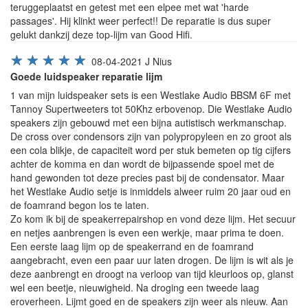
teruggeplaatst en getest met een elpee met wat 'harde
passages'. Hij klinkt weer perfect!! De reparatie is dus super
gelukt dankzij deze top-lijm van Good Hifi.
☆
☆
☆
☆
☆
08-04-2021
J Nius
Goede luidspeaker reparatie lijm
1 van mijn luidspeaker sets is een Westlake Audio BBSM 6F met
Tannoy Supertweeters tot 50Khz erbovenop. Die Westlake Audio
speakers zijn gebouwd met een bijna autistisch werkmanschap.
De cross over condensors zijn van polypropyleen en zo groot als
een cola blikje, de capaciteit word per stuk bemeten op tig cijfers
achter de komma en dan wordt de bijpassende spoel met de
hand gewonden tot deze precies past bij de condensator. Maar
het Westlake Audio setje is inmiddels alweer ruim 20 jaar oud en
de foamrand begon los te laten.
Zo kom ik bij de speakerrepairshop en vond deze lijm. Het secuur
en netjes aanbrengen is even een werkje, maar prima te doen.
Een eerste laag lijm op de speakerrand en de foamrand
aangebracht, even een paar uur laten drogen. De lijm is wit als je
deze aanbrengt en droogt na verloop van tijd kleurloos op, glanst
wel een beetje, nieuwigheid. Na droging een tweede laag
eroverheen. Lijmt goed en de speakers zijn weer als nieuw. Aan