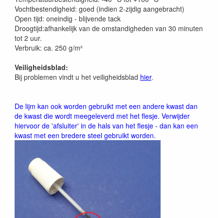
Vochtbestendigheid: goed (indien 2-zijdig aangebracht)
Open tijd: oneindig - blijvende tack
Droogtijd:afhankelijk van de omstandigheden van 30 minuten
tot 2 uur.
Verbruik: ca. 250 g/m²
Veiligheidsblad:
Bij problemen vindt u het veiligheidsblad
hier
.
De lijm kan ook worden gebruikt met een andere kwast dan
de kwast die wordt meegeleverd met het flesje. Verwijder
hiervoor de 'afsluiter' in de hals van het flesje - dan kan een
kwast met een bredere steel gebruikt worden.