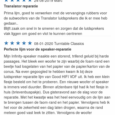
24-08-2019
Marc
Translator reparatie
Prima lijm, goed te verwerken met de vervangings rubbers voor
de subwoofers van de Translator luidsprekers die ik er mee heb
gedaan..
Blijft zaak om snel in te smeren en zorgen dat de luidsprekers
vlak liggen om goed en vlot te kunnen centreren
☆
☆
☆
☆
☆
08-01-2020
Turntable Classics
Perfecte lijm voor de speaker-reparatie
Mijn Infinity-speaker maakte een storend, trillend geluid bij harde
passages. Het bleek een woofer te zijn waarbij de foam-rand een
beetje had losgelaten van het papier van de papier/karton van de
conus. Na even gegoogled te hebben kwam ik bij deze
luidspreker reparatie lijm van Good HIFI VOF uit. Ik heb een klein
flesje besteld om het te proberen. Een nieuwe woofer of speaker
is immers veel duurder. Binnen afzienbare tijd had ik het flesje in
huis (brievenbuspakje). Dus gisteravond aan de slag voor de
reparatie. Met het kwastje was het heel eenvoudig om de lijm aan
te brengen tussen de faom-rand en het papier. Vervolgens heb ik
het voor de zekerheid een dag laten drogen, waarna de rand
meteen goed vast leek te zitten. Vervolgens de woofer