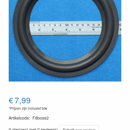
€
7,99
*Prijzen zijn inclusief btw
Artikelcode
:
F8bose2
0 ster(ren) met 0 review(s)