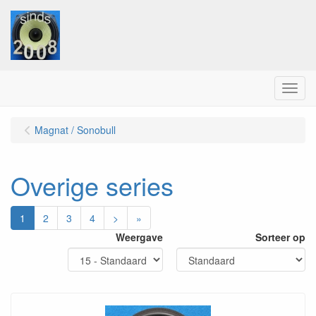
Menu
Magnat / Sonobull
Overige series
1
2
3
4
>
»
Weergave
Sorteer op