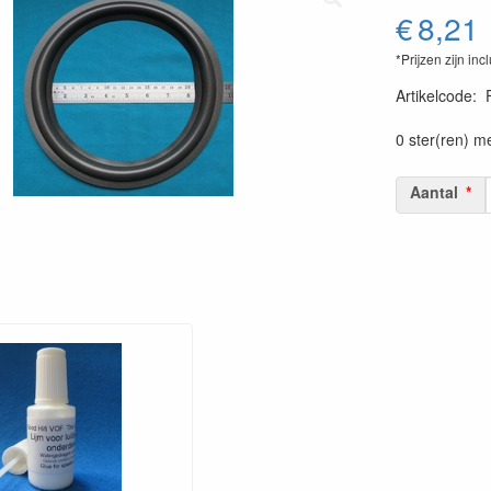
€
8,21
*Prijzen zijn inc
Artikelcode
:
0 ster(ren) m
Aantal