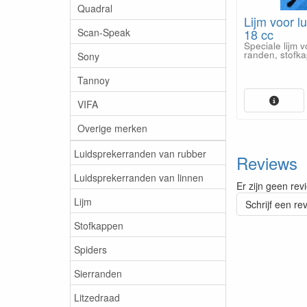
Quadral
Lijm voor lu
Scan-Speak
18 cc
Speciale lijm 
randen, stofk
Sony
Tannoy
VIFA
Overige merken
Luidsprekerranden van rubber
Reviews
Luidsprekerranden van linnen
Er zijn geen rev
Lijm
Schrijf een re
Stofkappen
Spiders
Sierranden
Litzedraad