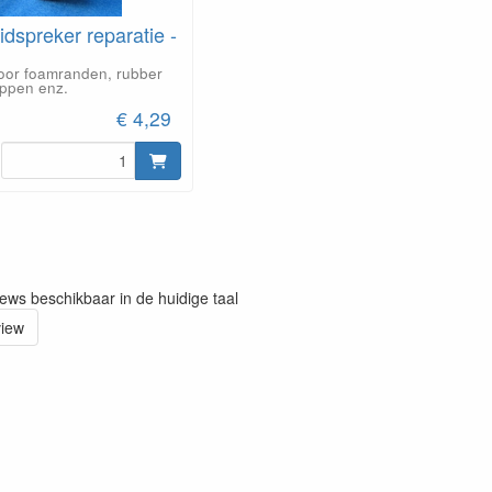
idspreker reparatie -
voor foamranden, rubber
appen enz.
€ 4,29
iews beschikbaar in de huidige taal
view