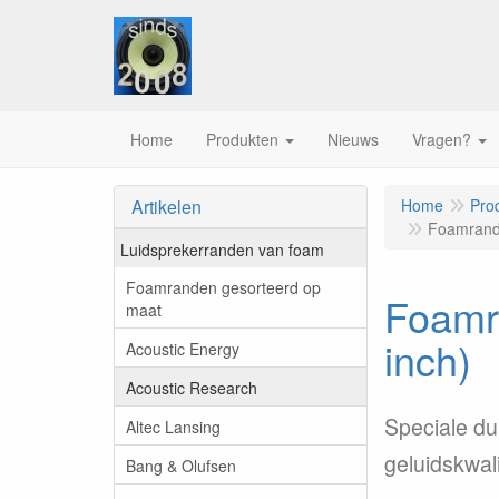
Home
Produkten
Nieuws
Vragen?
Artikelen
Home
Pro
Foamrand 
Luidsprekerranden van foam
Foamranden gesorteerd op
Foamr
maat
inch)
Acoustic Energy
Acoustic Research
Speciale d
Altec Lansing
geluidskwali
Bang & Olufsen