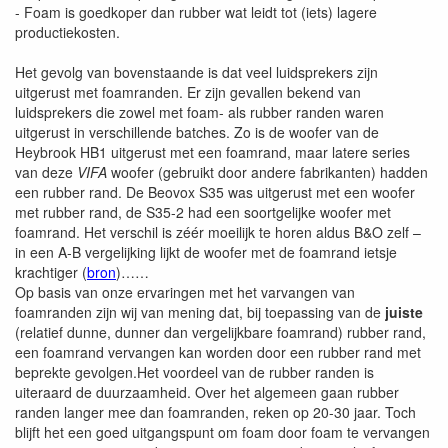
- Foam is goedkoper dan rubber wat leidt tot (iets) lagere
productiekosten.
Het gevolg van bovenstaande is dat veel luidsprekers zijn
uitgerust met foamranden. Er zijn gevallen bekend van
luidsprekers die zowel met foam- als rubber randen waren
uitgerust in verschillende batches. Zo is de woofer van de
Heybrook HB1 uitgerust met een foamrand, maar latere series
van deze
VIFA
woofer (gebruikt door andere fabrikanten) hadden
een rubber rand. De Beovox S35 was uitgerust met een woofer
met rubber rand, de S35-2 had een soortgelijke woofer met
foamrand. Het verschil is zéér moeilijk te horen aldus B&O zelf –
in een A-B vergelijking lijkt de woofer met de foamrand ietsje
krachtiger (
bron
)……
Op basis van onze ervaringen met het varvangen van
foamranden zijn wij van mening dat, bij toepassing van de
juiste
(relatief dunne, dunner dan vergelijkbare foamrand) rubber rand,
een foamrand vervangen kan worden door een rubber rand met
beprekte gevolgen.Het voordeel van de rubber randen is
uiteraard de duurzaamheid. Over het algemeen gaan rubber
randen langer mee dan foamranden, reken op 20-30 jaar. Toch
blijft het een goed uitgangspunt om foam door foam te vervangen