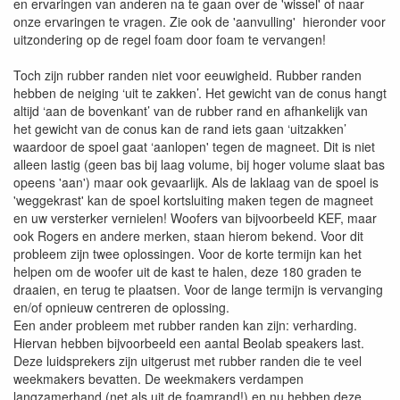
en ervaringen van anderen na te gaan over de 'wissel' of naar
onze ervaringen te vragen. Zie ook de 'aanvulling' hieronder voor
uitzondering op de regel foam door foam te vervangen!
Toch zijn rubber randen niet voor eeuwigheid. Rubber randen
hebben de neiging ‘uit te zakken’. Het gewicht van de conus hangt
altijd ‘aan de bovenkant’ van de rubber rand en afhankelijk van
het gewicht van de conus kan de rand iets gaan ‘uitzakken’
waardoor de spoel gaat ‘aanlopen' tegen de magneet. Dit is niet
alleen lastig (geen bas bij laag volume, bij hoger volume slaat bas
opeens 'aan') maar ook gevaarlijk. Als de laklaag van de spoel is
'weggekrast' kan de spoel kortsluiting maken tegen de magneet
en uw versterker vernielen! Woofers van bijvoorbeeld KEF, maar
ook Rogers en andere merken, staan hierom bekend. Voor dit
probleem zijn twee oplossingen. Voor de korte termijn kan het
helpen om de woofer uit de kast te halen, deze 180 graden te
draaien, en terug te plaatsen. Voor de lange termijn is vervanging
en/of opnieuw centreren de oplossing.
Een ander probleem met rubber randen kan zijn: verharding.
Hiervan hebben bijvoorbeeld een aantal Beolab speakers last.
Deze luidsprekers zijn uitgerust met rubber randen die te veel
weekmakers bevatten. De weekmakers verdampen
langzamerhand (net als uit de foamrand!) en nu hebben deze