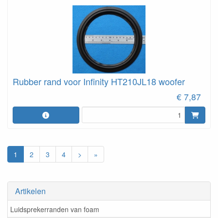
Rubber rand voor Infinity HT210JL18 woofer
€ 7,87
1
2
3
4
>
»
Artikelen
Luidsprekerranden van foam