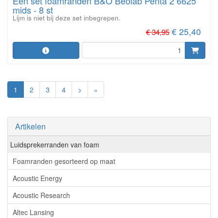
Een set foamranden B&O Beolab Penta 2 6625
mids - 8 st
Lijm is niet bij deze set inbegrepen.
€ 25,40
€ 34,95
1
2
3
4
>
»
Artikelen
Luidsprekerranden van foam
Foamranden gesorteerd op maat
Acoustic Energy
Acoustic Research
Altec Lansing