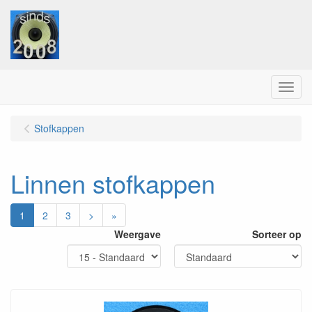
Menu
Stofkappen
Linnen stofkappen
1
2
3
>
»
Weergave
Sorteer op