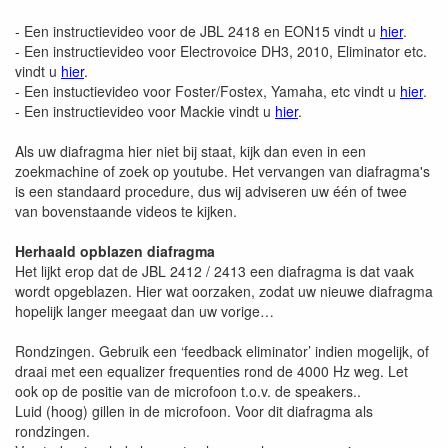
- Een instructievideo voor de JBL 2418 en EON15 vindt u
hier
.
- Een instructievideo voor Electrovoice DH3, 2010, Eliminator etc.
vindt u
hier
.
- Een instuctievideo voor Foster/Fostex, Yamaha, etc vindt u
hier
.
- Een instructievideo voor Mackie vindt u
hier
.
Als uw diafragma hier niet bij staat, kijk dan even in een
zoekmachine of zoek op youtube. Het vervangen van diafragma's
is een standaard procedure, dus wij adviseren uw één of twee
van bovenstaande videos te kijken.
Herhaald opblazen diafragma
Het lijkt erop dat de JBL 2412 / 2413 een diafragma is dat vaak
wordt opgeblazen. Hier wat oorzaken, zodat uw nieuwe diafragma
hopelijk langer meegaat dan uw vorige…
Rondzingen. Gebruik een ‘feedback eliminator’ indien mogelijk, of
draai met een equalizer frequenties rond de 4000 Hz weg. Let
ook op de positie van de microfoon t.o.v. de speakers..
Luid (hoog) gillen in de microfoon. Voor dit diafragma als
rondzingen.