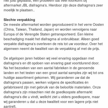
niet juist geplaatst, een probleem dat veel voorkomt bij
aftermarket JBL diafragma's. Hierdoor zijn deze diafragma's zeer
moeilijk te plaatsen..
Slechte verpakking
De meeste aftermarket worden geproduceerd in het verre Oosten
(China, Taiwan, Thailand, Japan) en worden vervolgens naar
Europa of de Verengde Staten getransporteerd. Een kleine
beschadiging maakt het diafragma al onbruikbaar. Alleen goed
verpakte diafragma's overleven de reis tot uw voordeur. Over het
algemeen neemt de kwaliteit van de verpakking af met de prijs.
De afgelopen jaren hebben wij veel ervaring opgedaan met
diafragma's en dit opdoen van ervaring gaat voortdurend door.
Na het bezoeken van een aantal fabrieken in de genoemde
landen en het testen van een groot aantal samples zijn wij tot ons
huidige assortiment gekomen. Wij garanderen uw dat de
diafragma's passen, werken volgens de specificaties én
gefabriceerd zijn met gebruik van de beloofde materialen. Onze
diafragma's zijn misschien niet de goedkoopste aftermarkt
diafragma's die u vindt, wellicht ziet u elders goedkopere, maar
wij garanderen u dat u deze kwaliteit voor een lagere prijs niet
aantreft.