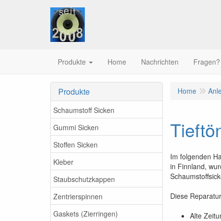
Produkte
Home
Nachrichten
Fragen?
Produkte
Home
Anl
Schaumstoff Sicken
Tieftö
Gummi Sicken
Stoffen Sicken
Im folgenden Han
Kleber
in Finnland, wu
Schaumstoffsick
Staubschutzkappen
Diese Reparatur 
Zentrierspinnen
Gaskets (Zierringen)
Alte Zeit