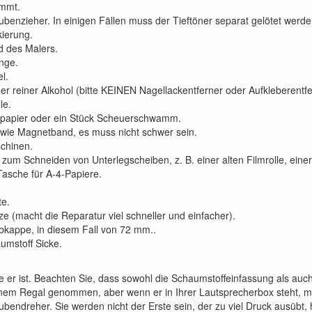
mmt.
benzieher. In einigen Fällen muss der Tieftöner separat gelötet werden,
ierung.
 des Malers.
nge.
l.
er reiner Alkohol (bitte KEINEN Nagellackentferner oder Aufkleberent
le.
lpapier oder ein Stück Scheuerschwamm.
wie Magnetband, es muss nicht schwer sein.
chinen.
f zum Schneiden von Unterlegscheiben, z. B. einer alten Filmrolle, eine
Tasche für A-4-Papiere.
te.
ze (macht die Reparatur viel schneller und einfacher).
bkappe, in diesem Fall von 72 mm..
umstoff Sicke.
ie er ist. Beachten Sie, dass sowohl die Schaumstoffeinfassung als au
inem Regal genommen, aber wenn er in Ihrer Lautsprecherbox steht, müs
ubendreher. Sie werden nicht der Erste sein, der zu viel Druck ausübt