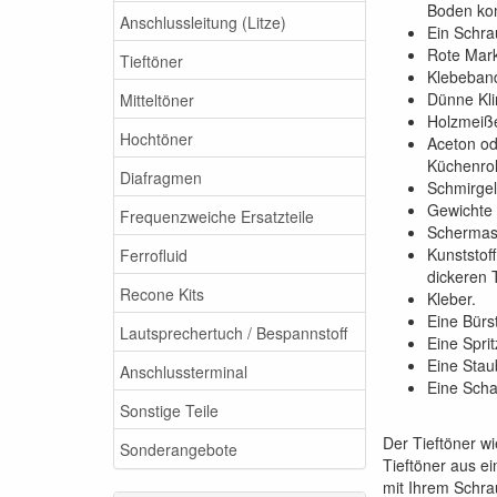
Boden ko
Anschlussleitung (Litze)
Ein Schrau
Rote Mark
Tieftöner
Klebeband
Dünne Kli
Mitteltöner
Holzmeiße
Hochtöner
Aceton od
Küchenrol
Diafragmen
Schmirge
Gewichte 
Frequenzweiche Ersatzteile
Schermas
Kunststof
Ferrofluid
dickeren 
Recone Kits
Kleber.
Eine Bürs
Lautsprechertuch / Bespannstoff
Eine Sprit
Eine Stau
Anschlussterminal
Eine Scha
Sonstige Teile
Der Tieftöner w
Sonderangebote
Tieftöner aus e
mit Ihrem Schra