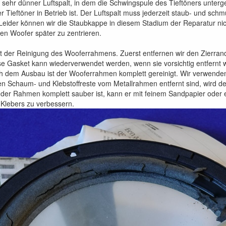
n sehr dünner Luftspalt, in dem die Schwingspule des Tieftöners unterge
 Tieftöner in Betrieb ist. Der Luftspalt muss jederzeit staub- und schm
Leider können wir die Staubkappe in diesem Stadium der Reparatur ni
en Woofer später zu zentrieren.
t der Reinigung des Wooferrahmens. Zuerst entfernen wir den Zierrand
se Gasket kann wiederverwendet werden, wenn sie vorsichtig entfernt 
ach dem Ausbau ist der Wooferrahmen komplett gereinigt. Wir verwenden
n Schaum- und Klebstoffreste vom Metallrahmen entfernt sind, wird de
 der Rahmen komplett sauber ist, kann er mit feinem Sandpapier od
 Klebers zu verbessern.