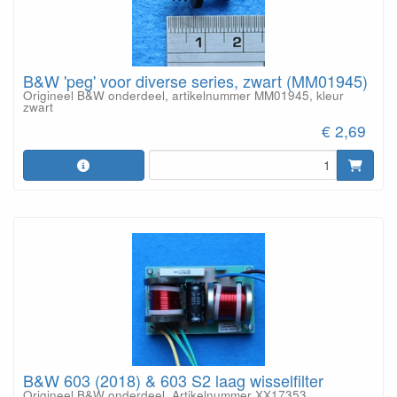
B&W 'peg' voor diverse series, zwart (MM01945)
Origineel B&W onderdeel, artikelnummer MM01945, kleur
zwart
€ 2,69
B&W 603 (2018) & 603 S2 laag wisselfilter
Origineel B&W onderdeel. Artikelnummer XX17353