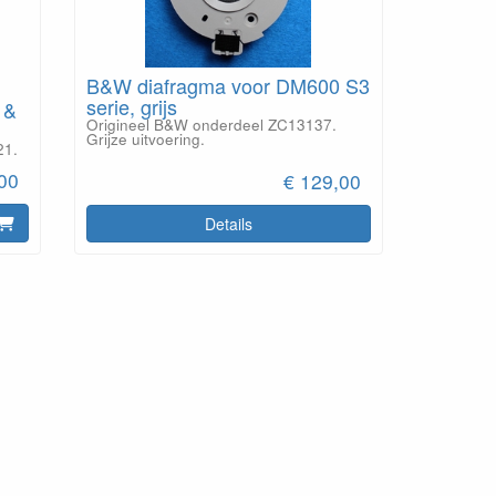
B&W diafragma voor DM600 S3
serie, grijs
 &
Origineel B&W onderdeel ZC13137.
Grijze uitvoering.
21.
00
€ 129,00
Details