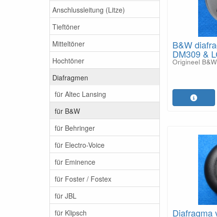
Anschlussleitung (Litze)
Tieftöner
B&W diafr
Mitteltöner
DM309 & 
Hochtöner
Origineel B&W
Diafragmen
für Altec Lansing
für B&W
für Behringer
für Electro-Voice
für Eminence
für Foster / Fostex
für JBL
Diafragma 
für Klipsch