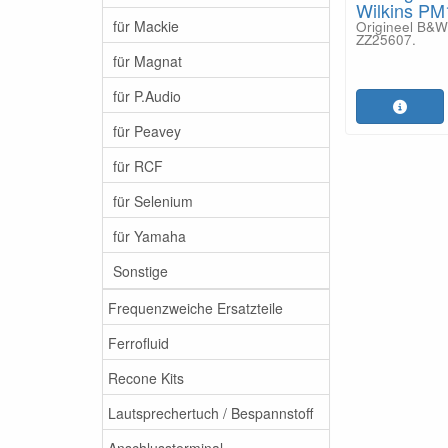
Wilkins PM
für Mackie
Origineel B&W
ZZ25607.
für Magnat
für P.Audio
für Peavey
für RCF
für Selenium
für Yamaha
Sonstige
Frequenzweiche Ersatzteile
Ferrofluid
Recone Kits
Lautsprechertuch / Bespannstoff
Anschlussterminal