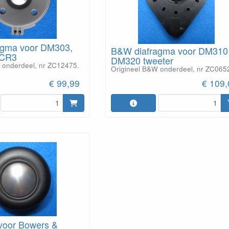
agma voor DM303,
B&W diafragma voor DM310
LCR3
DM320 tweeter
 onderdeel, nr ZC12475.
Origineel B&W onderdeel, nr ZC065
€ 99,99
€ 109,
voor Bowers &