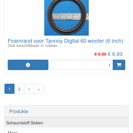
Foamrand voor Tannoy Digital 60 woofer (6 inch)
Ook beschikbaar in rubber.
€ 6,93
€ 6,99
1
2
>
»
Produkte
Schaumstoff Sicken
Mass....