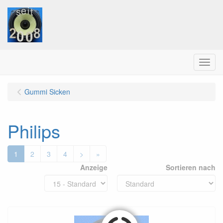
Menu
Gummi Sicken
Philips
1
2
3
4
>
»
Anzeige
Sortieren nach