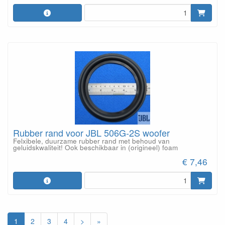
Rubber rand voor JBL 506G-2S woofer
Felxibele, duurzame rubber rand met behoud van
geluidskwaliteit! Ook beschikbaar in (origineel) foam
€ 7,46
1
2
3
4
>
»