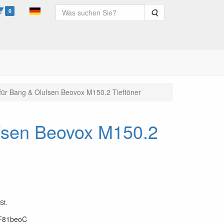
0
Suche
für Bang & Olufsen Beovox M150.2 Tieftöner
ufsen Beovox M150.2
St.
F81beoC