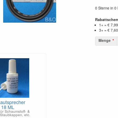
0 Sterne in 
Rabattsche
1+ = € 7,99
3+ = € 7,60
Menge
Lautsprecher
- 18 ML
für Schaumstoff- &
Staubkappen, etc.