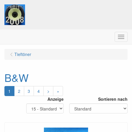
Menu
Tieftöner
B&W
1
2
3
4
>
»
Anzeige
Sortieren nach