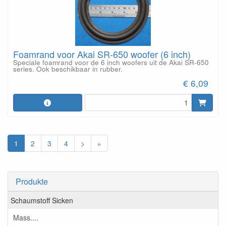
Foamrand voor Akai SR-650 woofer (6 inch)
Speciale foamrand voor de 6 inch woofers uit de Akai SR-650
series. Ook beschikbaar in rubber.
€ 6,09
1
2
3
4
>
»
Produkte
Schaumstoff Sicken
Mass....