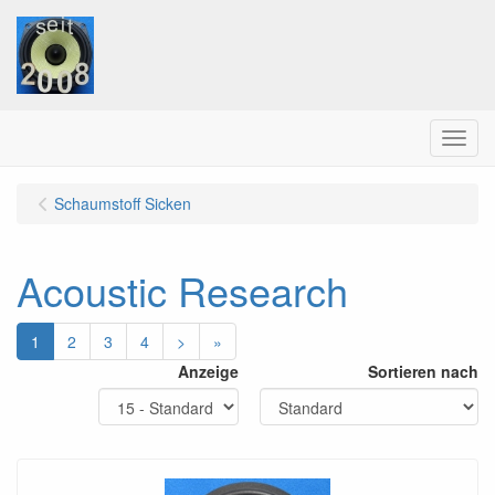
Menu
Schaumstoff Sicken
Acoustic Research
1
2
3
4
>
»
Anzeige
Sortieren nach