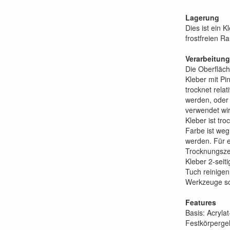
Lagerung
Dies ist ein 
frostfreien R
Verarbeitung
Die Oberfläch
Kleber mit Pi
trocknet relat
werden, oder 
verwendet wir
Kleber ist tr
Farbe ist weg
werden. Für e
Trocknungszei
Kleber 2-seit
Tuch reinigen
Werkzeuge so
Features
Basis: Acryla
Festkörpergeh