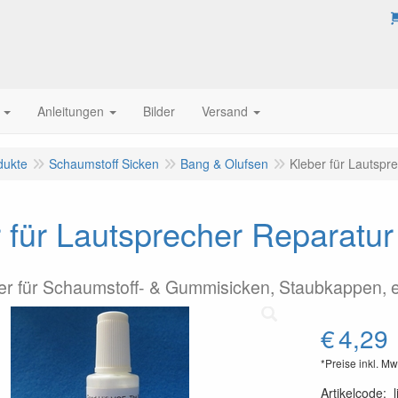
Anleitungen
Bilder
Versand
dukte
Schaumstoff Sicken
Bang & Olufsen
Kleber für Lautspr
 für Lautsprecher Reparatur
er für Schaumstoff- & Gummisicken, Staubkappen, e
€
4,29
*Preise inkl. Mw
Artikelcode
:
l