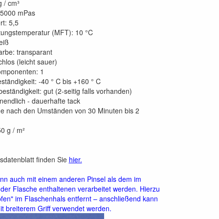
g / cm³
. 5000 mPas
t: 5,5
itungstemperatur (MFT): 10 °C
eiß
rbe: transparant
hlos (leicht sauer)
omponenten: 1
tändigkeit: -40 ° C bis +160 ° C
eständigkeit: gut (2-seitig falls vorhanden)
unendlich - dauerhafte tack
 Je nach den Umständen von 30 Minuten bis 2
0 g / m²
tsdatenblatt finden Sie
hier.
nn auch mit einem anderen Pinsel als dem im
der Flasche enthaltenen verarbeitet werden. Hierzu
pfen" im Flaschenhals entfernt – anschließend kann
it breiterem Griff verwendet werden.