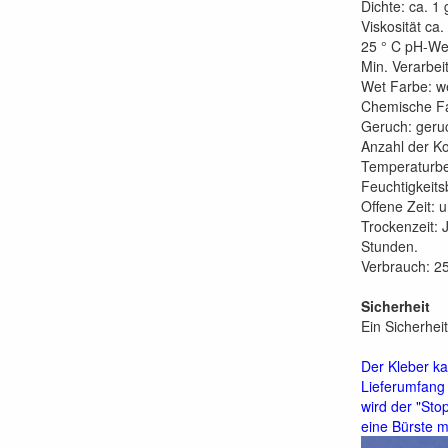
Dichte: ca. 1 
Viskosität ca
25 ° C pH-Wer
Min. Verarbe
Wet Farbe: w
Chemische Fa
Geruch: geruc
Anzahl der K
Temperaturbes
Feuchtigkeitsb
Offene Zeit: 
Trockenzeit:
Stunden.
Verbrauch: 25
Sicherheit
Ein Sicherhei
Der Kleber ka
Lieferumfang 
wird der "Sto
eine Bürste m