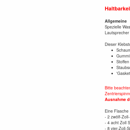
Haltbarkei
Allgemeine
Spezielle Was
Lautsprecher 
Dieser Klebsto
Schaums
Gummi 
Stoffen
Staubs
'Gasket
Bitte beachten
Zentrierspin
Ausnahme der
Eine Flasche r
- 2 zwölf-Zoll
- 4 acht Zoll 
- 8 vier-Zoll-