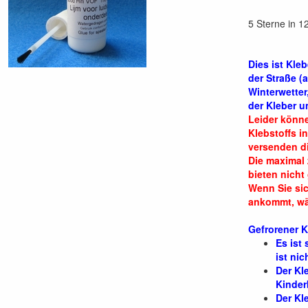
5 Sterne in 
Dies ist Kle
der Straße (
Winterwetter,
der Kleber u
Leider könn
Klebstoffs in
versenden di
Die maximal
bieten nicht
Wenn Sie sic
ankommt, wäh
Gefrorener K
Es ist
ist nic
Der Kl
Kinder
Der Kl