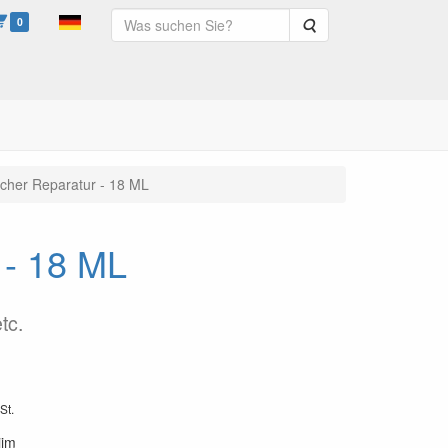
0
Suche
echer Reparatur - 18 ML
 - 18 ML
tc.
St.
ijm