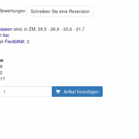
0 Bewertungen
Schreiben Sie eine Rezension
Massen
sind, in ZM: 29,5 - 26,9 - 23,6 - 21,7
st
flat
.
hat
Flexibilität
: 2.
ma
28
22
,17
Artikel hinzufügen