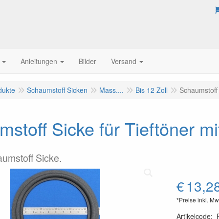
Anleitungen
Bilder
Versand
dukte
Schaumstoff Sicken
Mass....
Bis 12 Zoll
Schaumstoff 
stoff Sicke für Tieftöner m
aumstoff Sicke.
€
13,2
*Preise inkl. Mw
Artikelcode
: