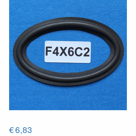
€
6,83