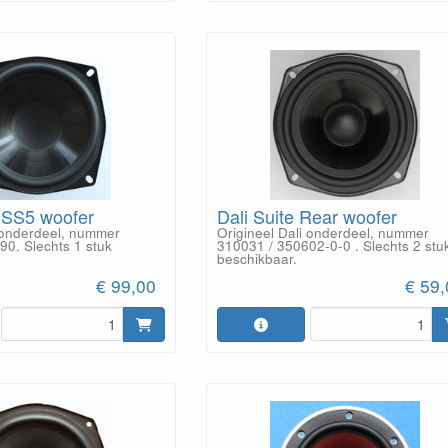
 SS5 woofer
Dali Suite Rear woofer
i onderdeel, nummer
Origineel Dali onderdeel, nummer
90. Slechts 1 stuk
310031 / 350602-0-0 . Slechts 2 stu
beschikbaar.
€ 99,00
€ 59