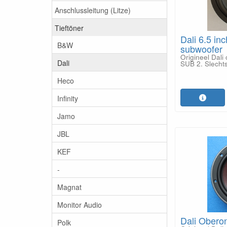
Anschlussleitung (Litze)
Tieftöner
Dali 6.5 in
B&W
subwoofer
Origineel Dal
Dali
SUB 2. Slechts
Heco
Infinity
Jamo
JBL
KEF
-
Magnat
Monitor Audio
Dali Obero
Polk