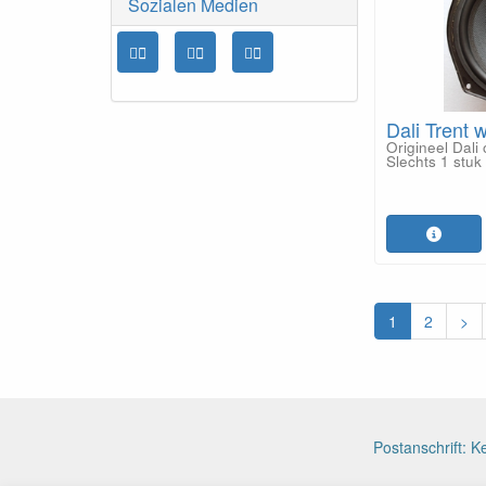
Sozialen Medien
Dali Trent 
Origineel Dal
Slechts 1 stuk
1
2
>
Postanschrift: 