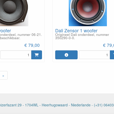
woofer
Dali Zensor 1 woofer
i onderdeel, nummer 06-21.
Origineel Dali onderdeel, nummer
 beschikbaar.
350290-0-0.
€ 79,00
€ 79
»
Keizerfazant 29 - 1704WL - Heerhugowaard - Niederlande - (+31) 064