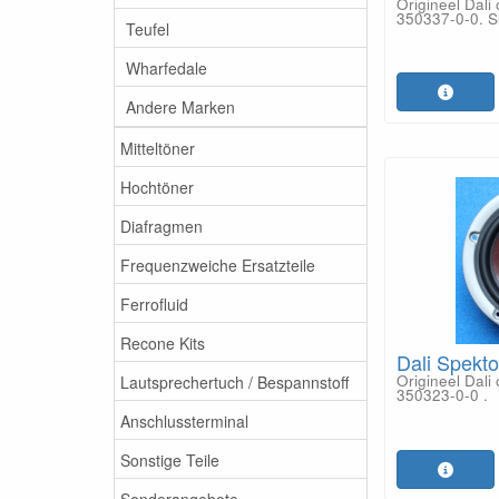
Origineel Dal
350337-0-0. Sl
Teufel
Wharfedale
Andere Marken
Mitteltöner
Hochtöner
Diafragmen
Frequenzweiche Ersatzteile
Ferrofluid
Recone Kits
Dali Spekto
Origineel Dal
Lautsprechertuch / Bespannstoff
350323-0-0 .
Anschlussterminal
Sonstige Teile
Sonderangebote