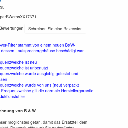
St.
*parBWcrosXX17671
0 Bewertungen
Schreiben Sie eine Rezension
over-Filter stammt von einem neuen B&W-
, dessen Lautsprechergehäuse beschädigt war.
quenzweiche ist neu
quenzweiche ist unbenutzt
equenzweiche wurde ausgiebig getestet und
ssen
equenzweiche wurde von uns (neu) verpackt
 Frequenzweiche gilt die normale Herstellergarantie
duktionsfehler
ehnung von B & W
ser möglichstes getan, damit das Ersatzteil dem
richt. Dennoch bitten wir Sie geringfügige