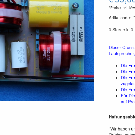
*Preise inkl. Mw
Artikelcode
:
0 Sterne in 
Dieser Cross
Lautsprecher
Die Fre
Die Fre
Die Fr
zugela
Die Fr
Für Die
auf Pro
Haftungsabl
"Wir haben un
Original entsp