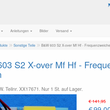
Anleitungen
Bilder
Versand
dukte
Sonstige Teile
B&W 603 S2 X-over Mf Hf - Frequenzweiche, 
3 S2 X-over Mf Hf - Freque
n
W. Teilnr. XX17671. Nur 1 St. auf Lager.
€ 141,95
€
99,0