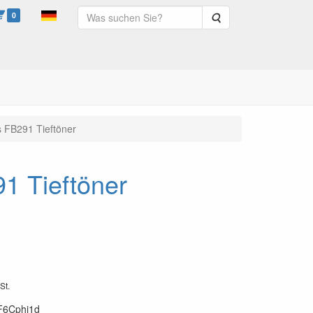
0
Suche
s FB291 Tieftöner
91 Tieftöner
St.
F6Cphi1d