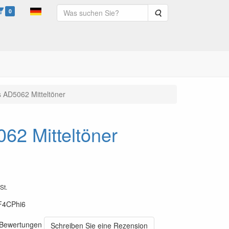
0
Suche
s AD5062 Mitteltöner
062 Mitteltöner
St.
F4CPhi6
0 Bewertungen
Schreiben Sie eine Rezension