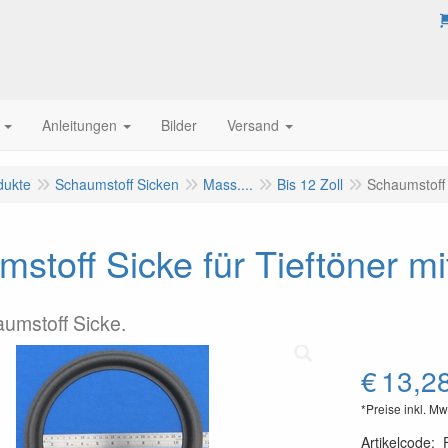
Anleitungen
Bilder
Versand
dukte
Schaumstoff Sicken
Mass....
Bis 12 Zoll
Schaumstoff 
stoff Sicke für Tieftöner m
aumstoff Sicke.
€
13,2
*Preise inkl. Mw
Artikelcode
: