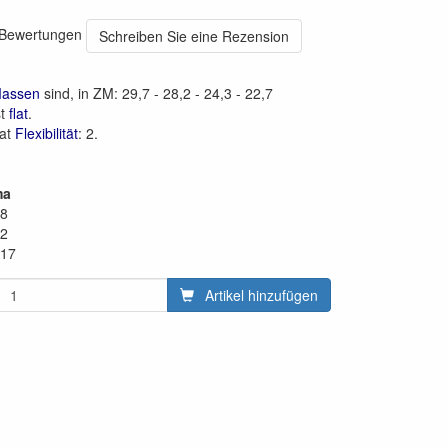
0 Bewertungen
Schreiben Sie eine Rezension
Massen
sind, in ZM: 29,7 - 28,2 - 24,3 - 22,7
st
flat
.
hat
Flexibilität
: 2.
ma
28
22
,17
Artikel hinzufügen